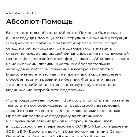
absolute-help.ru
Абсолют-Помощь
Благотворительный фонд «Абсолют-Помощь» был создан
в 2002 году для помощи детям в трудной жизненной ситуации.
Фонд накопил богатый опыт в этой сфере и прошёл путь
от адресной помощи до грантодающей организации,
системно предоставляющей финансирование на конкурсной
основе. Флагманский проект фонда школа «Абсолют» — одно
из немногих инклюзивных частных образовательных
учреждений в России, обучение в которой бесплатно.
В школе вместе учатся дети из приёмных и кровных семей,
с особенностями развития и без них. Фонд оплачивает
лечение, реабилитацию, диагностику и другие срочные
медицинские потребности подопечных.
Фонд поддерживает проект «Всё получится. Онлайн: развитие
технологии сопровождаемого трудоустройства молодых
людей с низкими стартовыми возможностями в регионах».
Проект направлен на поддержку воспитанников
и выпускников детских домов и коррекционных школ
в трудоустройстве в партнерстве с СО НКО («Детские деревни
SOS» и БФ «Дорога к дому») и бизнес-компаниями в Санкт-
Петербурге, Орловской и Вологодской областях.