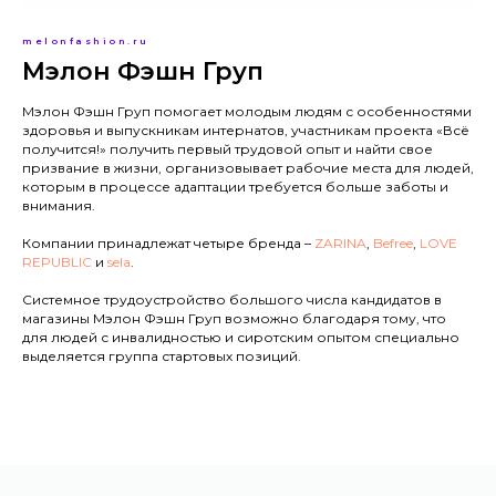
melonfashion.ru
Мэлон Фэшн Груп
Мэлон Фэшн Груп помогает молодым людям с особенностями
здоровья и выпускникам интернатов, участникам проекта «Всё
получится!» получить первый трудовой опыт и найти свое
призвание в жизни, организовывает рабочие места для людей,
которым в процессе адаптации требуется больше заботы и
внимания.
Компании принадлежат четыре бренда –
ZARINA
,
Befree
,
LOVE
REPUBLIC
и
sela
.
Системное трудоустройство большого числа кандидатов в
магазины Мэлон Фэшн Груп возможно благодаря тому, что
для людей с инвалидностью и сиротским опытом специально
выделяется группа стартовых позиций.