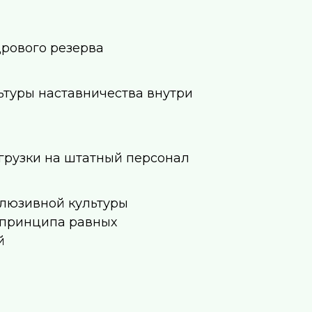
рового резерва
ьтуры наставничества внутри
грузки на штатный персонал
клюзивной культуры
 принципа равных
й