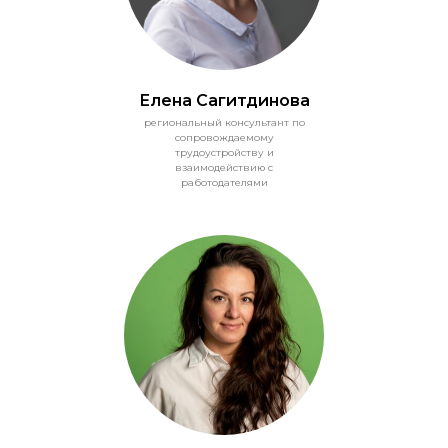
Елена Сагитдинова
региональный консультант по
сопровождаемому
трудоустройству и
взаимодействию с
работодателями