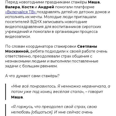
Перед новогодними праздниками стажёры
Маша
,
Валера
,
Костя
и
Андрей
помогали платформе
«Включайся ТВ»
поздравлять детей из детских домов и
исполнять их мечты. Молодые люди приглашали
посетителей ВДНХ записывать новогодние
видеопоздравления для воспитанников сиротских
учреждений и помогали в организации процесса
видеозаписи.
По словам координатора стажировки
Светланы
Москвиной,
ребята подходили к своей работе очень
ответственно, преодолевали страх общения с
незнакомыми людьми и выполняли поставленные
задачи с большим рвением.
А что думают сами стажёры?
«Мне всё понравилось. Я немножко нервничала, а
потом уже под конец весёлая стала»,
– говорит
Маша
.
«Я горжусь, что преодолел свой страх, свою
нелюбовь [общаться]. И мне сейчас очень