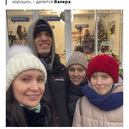
хорошо»
, – делится
Валера
.