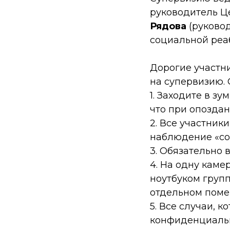
руководитель Ц
Рядова
(руковод
социальной реа
Дорогие участни
на супервизию.
1. Заходите в зу
что при опоздан
2. Все участник
наблюдение «со
3. Обязательно
4. На одну каме
ноутбуком групп
отдельном помещ
5. Все случаи, 
конфиденциаль