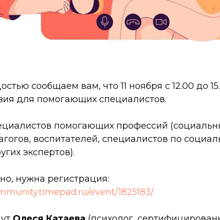
остью сообщаем вам, что 11 ноября с 12.00 до 15
зия для помогающих специалистов.
циалистов помогающих профессий (социальны
агогов, воспитателей, специалистов по социал
угих экспертов).
но, нужна регистрация:
ommunity.timepad.ru/event/1825183/
дут
Олеся Катаева
(психолог, сертифицирован