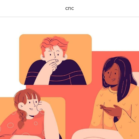
 супервизия
СПС