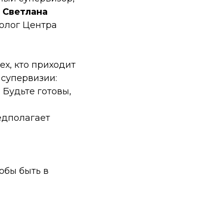
и
Светлана
холог Центра
ех, кто приходит
супервизии:
 Будьте готовы,
едполагает
обы быть в