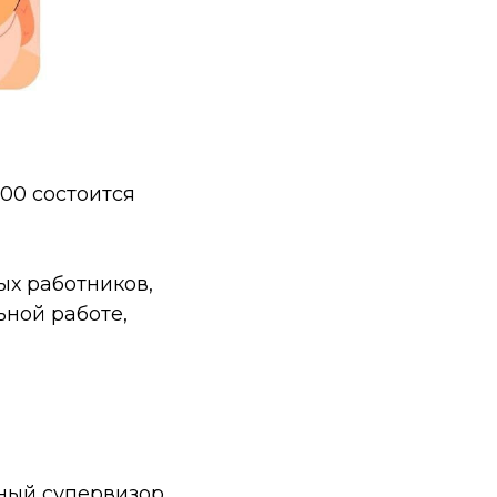
.00 состоится
х работников,
ьной работе,
ный супервизор,