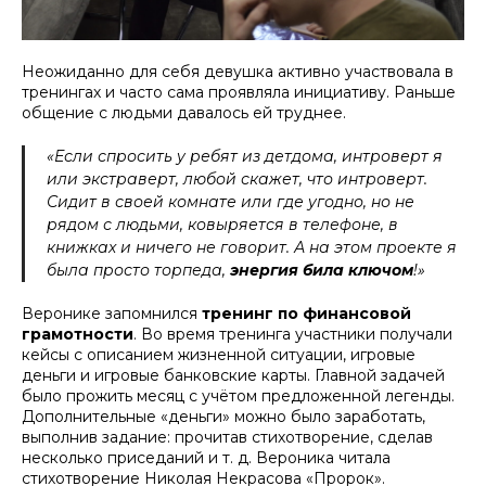
Неожиданно для себя девушка активно участвовала в
тренингах и часто сама проявляла инициативу. Раньше
общение с людьми давалось ей труднее.
«Если спросить у ребят из детдома, интроверт я
или экстраверт, любой скажет, что интроверт.
Сидит в своей комнате или где угодно, но не
рядом с людьми, ковыряется в телефоне, в
книжках и ничего не говорит. А на этом проекте я
была просто торпеда,
энергия била ключом
!»
Веронике запомнился
тренинг по финансовой
грамотности
. Во время тренинга участники получали
кейсы с описанием жизненной ситуации, игровые
деньги и игровые банковские карты. Главной задачей
было прожить месяц с учётом предложенной легенды.
Дополнительные «деньги» можно было заработать,
выполнив задание: прочитав стихотворение, сделав
несколько приседаний и т. д. Вероника читала
стихотворение Николая Некрасова «Пророк».