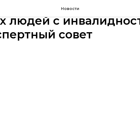
и при трудоустройств
Новости
х людей с инвалиднос
спертный совет