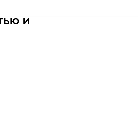
е
тью и