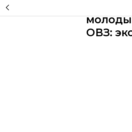
Родител
молоды
ОВЗ: эк