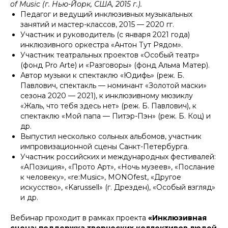
of Music (г. Нью-Йорк, США, 2015 г.).
Педагог и ведущий инклюзивных музыкальных
занятий и мастер-классов, 2015 — 2020 гг.
Участник и руководитель (с января 2021 года)
инклюзивного оркестра «Антон Тут Рядом».
Участник театральных проектов «Особый театр»
(фонд Pro Arte) и «Разговоры» (фонд Альма Матер).
Автор музыки к спектаклю «Юдифь» (реж. Б.
Павлович, спектакль — номинант «Золотой маски»
сезона 2020 — 2021), к инклюзивному мюзиклу
«Жаль, что тебя здесь нет» (реж. Б. Павлович), к
спектаклю «Мой папа — Питэр-Пэн» (реж. Б. Коц) и
др.
Выпустил несколько сольных альбомов, участник
импровизационной сцены Санкт-Петербурга.
Участник российских и международных фестивалей:
«АПозиция», «Прото Арт», «Ночь музеев», «Послание
к человеку», «re:Music», MONOfest, «Другое
искусство», «Karussell» (г. Дрезден), «Особый взгляд»
и др.
Вебинар проходит в рамках проекта
«Инклюзивная