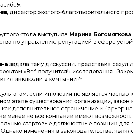
асибо!»;
ова
, директор эколого-благотворительного пр
углого стола выступила
Марина Богомягкова
ства по управлению репутацией в сфере устой
ина
задала тему дискуссии, представив резуль
оектом «Всё получится!» исследования «Закры
вития инклюзии в компании?».
зультатам, если инклюзия не является частью
нном этапе существования организации, закон
 как дополнительное ограничение и барьер на
 не менее не все компании имеют возможность
иальные стартовые должностные позиции для 
 Однако изменения в законодательстве, являя