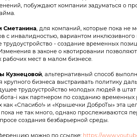
енений, побуждают компании задуматься о пр
айма.
и Сметанина
, для компаний, которые пока не м
ов с инвалидностью, вариантом инклюзивного
е трудоустройство - создание временных пози
Изменения в законе о квотировании позволяют
 рабочих мест в малом бизнесе.
ы Кузнецовой
, альтернативный способ выполн
я крупного бизнеса выстраивать политику даль
дущее трудоустройство молодых людей в штат 
бота-i как партнером по созданию временных 
 как «Спасибо!» и «Крышечки ДоброТы» эта це
пока не так много, однако прослеживаются пе
опросе создания безбарьерной среды.
ференцию можно по ссылке:
https://www.youtu