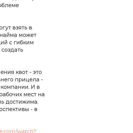
облеме
огут взять в
 найма может
ций с гибким
 создать
ения квот - это
него прицела -
компании. И в
рабочих мест на
ль достижима.
рспективы - в
be.com/watch?