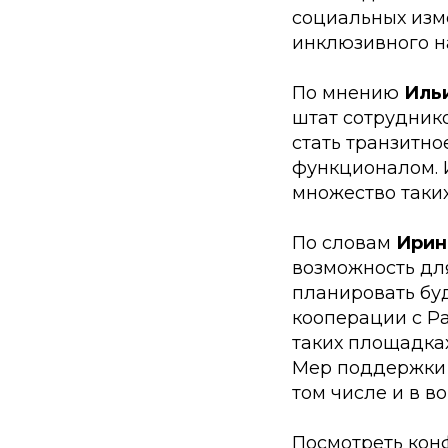
социальных изм
инклюзивного н
По мнению
Иль
штат сотрудник
стать транзитно
функционалом. 
множество таких
По словам
Ирин
возможность дл
планировать бу
кооперации с Ра
таких площадках
Мер поддержки 
том числе и в в
Посмотреть кон