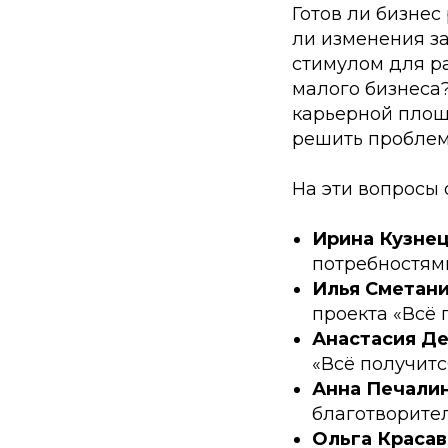
Готов ли бизнес
ли изменения за
стимулом для р
малого бизнеса?
карьерной площ
решить пробле
На эти вопросы 
Ирина Кузне
потребностями
Илья Сметан
проекта «Всё 
Анастасия Д
«Всё получится
Анна Печали
благотворител
Ольга Красав