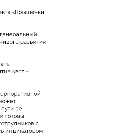
оекта «Крышечки
генеральный
чивого развития
таты
тие квот –
 корпоративной
 может
 пути ее
 и готовы
сотрудников с
сь индикатором