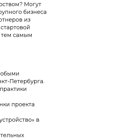
рством? Могут
рупного бизнеса
ртнеров из
 стартовой
 тем самым
особыми
нкт-Петербурга.
 практики
нки проекта
устройство» в
ительных