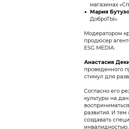
магазинах «Сп
Мария Бутуз
ДоброТЫ».
Модератором кр
продюсер агент
ESG MEDIA.
Анастасия Дек
проведенного пр
стимул для раз
Согласно его ре
культуры на да
восприниматься
развития. И тем
создавать спец
инвалидностью.