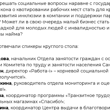
 решать социальные вопросы наравне с госуда
кона о квотировании рабочих мест стать для к
азвития инклюзии в компании и поддержки па
 Может ли в свою очередь малый бизнес стать
адкой для молодых людей с инвалидностью и
мы найма?
отвечали спикеры круглого стола:
цова
, начальник Отдела занятости граждан с 
 Комитета по труду и занятости населения Са
ин
, директор «Работа-i» – корневой социальной
получится!».
екина
, руководитель отдела мониторинга и оце
!».
на
, координатор программы «Транзитное трудо
ьных магазинах «Спасибо!»;
ина
, координатор Центра выдачи в благотвор