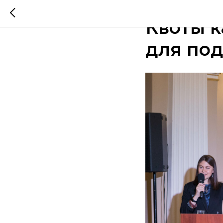
2023-10-24 16:53
НО
Квоты к
для под