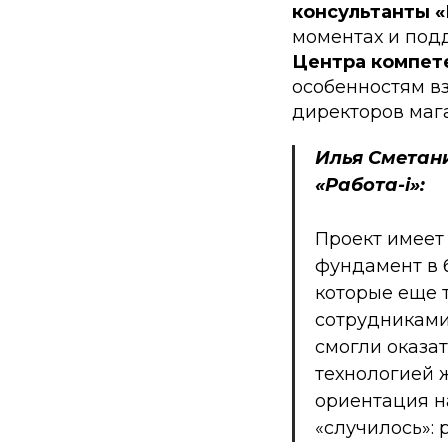
консультанты «
моментах и под
Центра компете
особенностям в
директоров маг
Илья Сметани
«Работа-i»:
Проект имеет
фундамент в 
которые еще т
сотрудниками
смогли оказа
технологией ж
ориентация н
«случилось»: