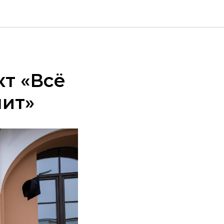
т «Всё
нит»