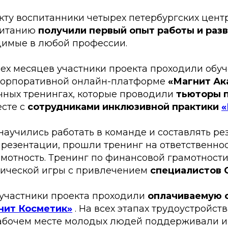
кту воспитанники четырех петербургских цент
питанию
получили первый опыт работы и раз
димые в любой профессии.
ех месяцев участники проекта проходили обуч
корпоративной онлайн-платформе
«Магнит Ак
очных тренингах, которые проводили
тьюторы п
сте с
сотрудниками инклюзивной практики
«
аучились работать в команде и составлять ре
резентации, прошли тренинг на ответственнос
мотность. Тренинг по финансовой грамотност
ической игры с привлечением
специалистов
 участники проекта проходили
оплачиваемую 
нит Косметик»
. На всех этапах трудоустройст
абочем месте молодых людей поддерживали 