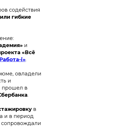
ров содействия
вили гибкие
ение:
адемия»
и
роекта «Всё
Работа-i»
.
зюме, овладели
ть и
и прошел в
Сбербанка
.
стажировку
в
ва и в период
и сопровождали