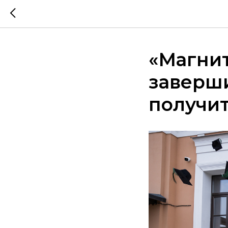
«Магнит
заверши
получит