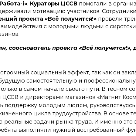
Работа-i»
.
Кураторы ЦССВ
помогали в органи
держивали мотивацию участников. Сотрудник
нций проекта «Всё получится!»
провели тре
заимодействия с молодыми людьми с сиротск
азинов.
н, сооснователь проекта «Всё получится!»,
 огромный социальный эффект, так как он зак
будущую самостоятельную и профессиональну
олько в самом начале своего пути. В тесном с
 ЦССВ и директорами магазинов «Магнит Косм
ть поддержку молодым людям, руководствуясь 
изненного цикла трудоустройства. В основе т
а реальные задачи рынка труда. И именно это
 ребята выполняли нужный востребованный фу