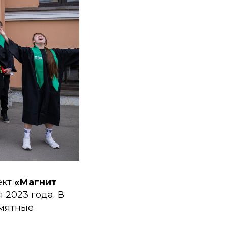
ект
«Магнит
я 2023 года. В
амятные