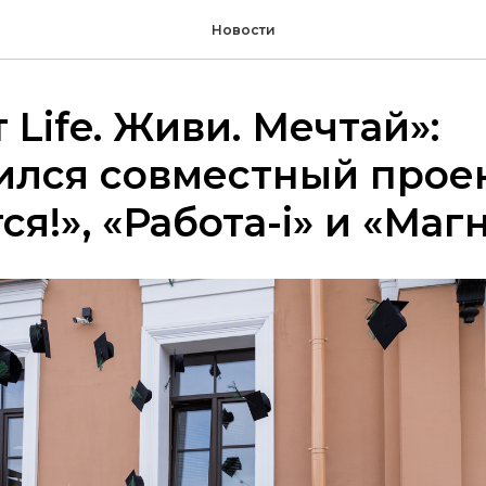
Новости
 Life. Живи. Мечтай»:
лся совместный проек
ся!», «Работа-i» и «Маг