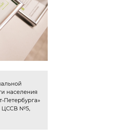
иальной
сти населения
т‑Петербурга»
, ЦССВ №5,