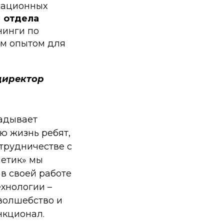
зационных
и
отдела
нинги по
им опытом для
 директор
ладывает
ю жизнь ребят,
отрудничестве с
етик» мы
в своей работе
ехнологии –
 волшебство и
нкционал.