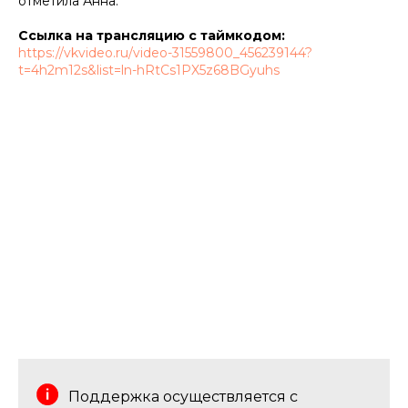
отметила Анна.
Ссылка на трансляцию с таймкодом:
https://vkvideo.ru/video-31559800_456239144?
t=4h2m12s&list=ln-hRtCs1PX5z68BGyuhs
Поддержка осуществляется с